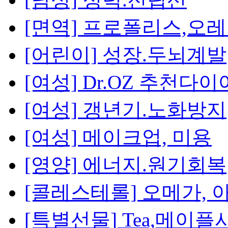
[면역] 프로폴리스,오
[어린이] 성장.두뇌계발
[여성] Dr.OZ 추천다
[여성] 갱년기.노화방지
[여성] 메이크업, 미용
[영양] 에너지.원기회복
[콜레스테롤] 오메가, 
[특별선물] Tea,메이플