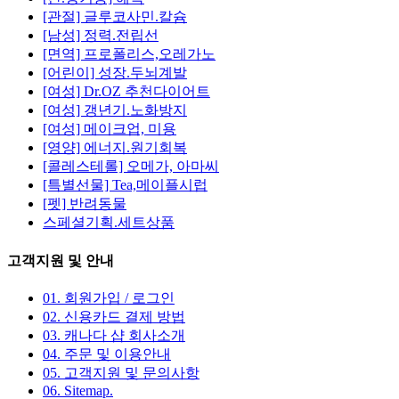
[관절] 글루코사민.칼슘
[남성] 정력.전립선
[면역] 프로폴리스,오레가노
[어린이] 성장.두뇌계발
[여성] Dr.OZ 추천다이어트
[여성] 갱년기.노화방지
[여성] 메이크업, 미용
[영양] 에너지.원기회복
[콜레스테롤] 오메가, 아마씨
[특별선물] Tea,메이플시럽
[펫] 반려동물
스페셜기획.세트상품
고객지원 및 안내
01. 회원가입 / 로그인
02. 신용카드 결제 방법
03. 캐나다 샵 회사소개
04. 주문 및 이용안내
05. 고객지원 및 문의사항
06. Sitemap
.