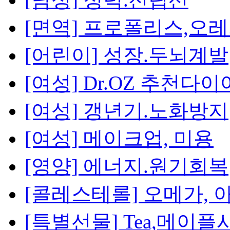
[면역] 프로폴리스,오
[어린이] 성장.두뇌계발
[여성] Dr.OZ 추천다
[여성] 갱년기.노화방지
[여성] 메이크업, 미용
[영양] 에너지.원기회복
[콜레스테롤] 오메가, 
[특별선물] Tea,메이플